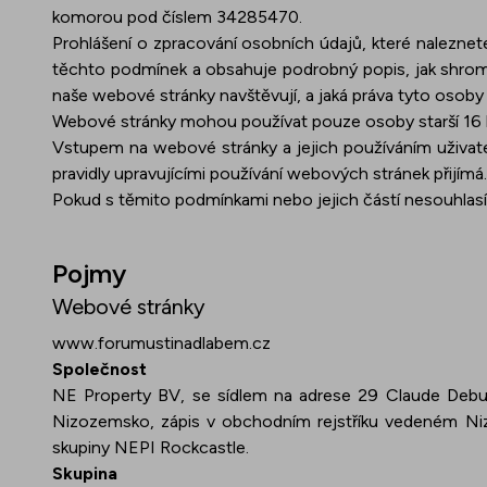
komorou pod číslem 34285470.
Prohlášení o zpracování osobních údajů, které naleznet
těchto podmínek a obsahuje podrobný popis, jak shrom
naše webové stránky navštěvují, a jaká práva tyto osob
Webové stránky mohou používat pouze osoby starší 16 le
Vstupem na webové stránky a jejich používáním uživate
pravidly upravujícími používání webových stránek přijímá.
Pokud s těmito podmínkami nebo jejich částí nesouhlasí
Pojmy
Webové stránky
www.forumustinadlabem.cz
Společnost
NE Property BV, se sídlem na adrese 29 Claude Debus
Nizozemsko, zápis v obchodním rejstříku vedeném N
skupiny NEPI Rockcastle.
Skupina