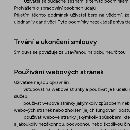
·
Uživatel se důkladně seznámí s těmito podmínkami
Prohlášení o zpracování osobních údajů.
Přijetím těchto podmínek uživatel bere na vědomí, ž
ujednání v dané věci. Tyto podmínky nezakládají práva tř
Trvání a ukončení smlouvy
Smlouva se považuje za uzavřenou na dobu neurčitou.
Používání webových stránek
Uživatelé nejsou oprávněni:
·
vstupovat na webové stránky a používat je k účelu
služeb,
·
používat webové stránky jakýmkoliv způsobem nebo
webových stránek nebo zhoršení jejich fungování, dostu
·
používat webové stránky jakýmkoliv způsobem, kter
s jakoukoliv nezákonnou, podvodnou nebo škodlivou čin