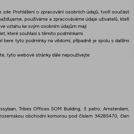
e zde:
Prohlášení o zpracování osobních údajů
, tvoří součást
ažďujeme, používáme a zpracováváme údaje uživatelů, kteří
y ve vztahu ke svým osobním údajům mají.
t, které souhlasí s těmito podmínkami.
l bere tyto podmínky na vědomí, případně je spolu s dalšími
te, tyto webové stránky dále nepoužívejte.
sylaan, Tribes Offices SOM Building, 3. patro, Amsterdam,
izozemskou obchodní komorou pod číslem 34285470, člen