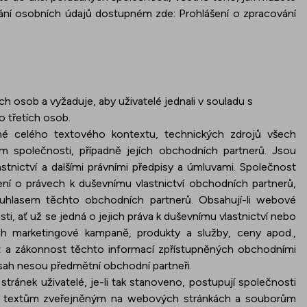
ování osobních údajů dostupném zde:
Prohlášení o zpracování
ch osob a vyžaduje, aby uživatelé jednali v souladu s
o třetích osob.
é celého textového kontextu, technických zdrojů všech
em společnosti, případně jejích obchodních partnerů. Jsou
nictví a dalšími právními předpisy a úmluvami. Společnost
í o právech k duševnímu vlastnictví obchodních partnerů,
uhlasem těchto obchodních partnerů. Obsahují-li webové
i, ať už se jedná o jejich práva k duševnímu vlastnictví nebo
ich marketingové kampaně, produkty a služby, ceny apod.,
a zákonnost těchto informací zpřístupněných obchodními
sah nesou předmětní obchodní partneři.
ránek uživatelé, je-li tak stanoveno, postupují společnosti
é k textům zveřejněným na webových stránkách a souborům