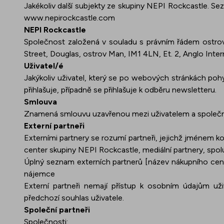
Jakékoliv další subjekty ze skupiny NEPI Rockcastle. S
www.nepirockcastle.com
NEPI Rockcastle
Společnost založená v souladu s právním řádem ostrova
Street, Douglas, ostrov Man, IM1 4LN, Et. 2, Anglo Inte
Uživatel/é
Jakýkoliv uživatel, který se po webových stránkách poh
přihlašuje, případně se přihlašuje k odběru newsletteru.
Smlouva
Znamená smlouvu uzavřenou mezi uživatelem a společno
Externí partneři
Externími partnery se rozumí partneři, jejichž jménem k
center skupiny NEPI Rockcastle, mediální partnery, spolu
Úplný seznam externích partnerů [název nákupního centra
nájemce
Externí partneři nemají přístup k osobním údajům uži
předchozí souhlas uživatele.
Společní partneři
Společnosti: