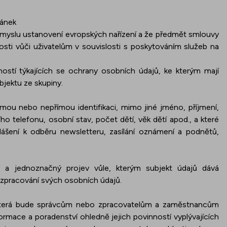
ránek
 smyslu ustanovení evropských nařízení a že předmět smlouvy
sti vůči uživatelům v souvislosti s poskytováním služeb na
ostí týkajících se ochrany osobních údajů, ke kterým mají
bjektu ze skupiny.
římou nebo nepřímou identifikaci, mimo jiné jméno, příjmení,
ho telefonu, osobní stav, počet dětí, věk dětí apod., a které
lášení k odběru newsletteru, zasílání oznámení a podnětů,
ý a jednoznačný projev vůle, kterým subjekt údajů dává
 zpracování svých osobních údajů.
 která bude správcům nebo zpracovatelům a zaměstnancům
rmace a poradenství ohledně jejich povinností vyplývajících