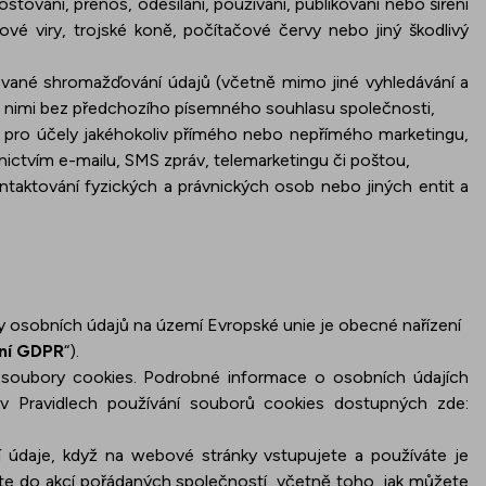
stování, přenos, odesílání, používání, publikování nebo šíření
ové viry, trojské koně, počítačové červy nebo jiný škodlivý
ované shromažďování údajů (včetně mimo jiné vyhledávání a
s nimi bez předchozího písemného souhlasu společnosti,
pro účely jakéhokoliv přímého nebo nepřímého marketingu,
nictvím e-mailu, SMS zpráv, telemarketingu či poštou,
taktování fyzických a právnických osob nebo jiných entit a
 osobních údajů na území Evropské unie je obecné nařízení
ní
GDPR
“).
 soubory cookies. Podrobné informace o osobních údajích
 Pravidlech používání souborů cookies dostupných zde:
 údaje, když na webové stránky vstupujete a používáte je
te do akcí pořádaných společností, včetně toho, jak můžete