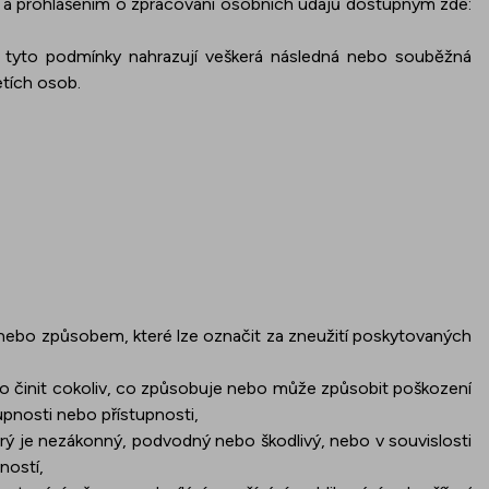
 a prohlášením o zpracování osobních údajů dostupným zde:
e tyto podmínky nahrazují veškerá následná nebo souběžná
etích osob.
 nebo způsobem, které lze označit za zneužití poskytovaných
 činit cokoliv, co způsobuje nebo může způsobit poškození
pnosti nebo přístupnosti,
ý je nezákonný, podvodný nebo škodlivý, nebo v souvislosti
ností,