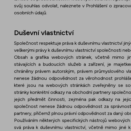
svůj souhlas odvolat, naleznete v Prohlášení o zprac
osobních údajů
.
Duševní vlastnictví
Společnost respektuje práva k duševnímu vlastnictví jiný
veškerými právy k duševnímu vlastnictví společnosti neb
Obsah a grafika webových stránek, včetně mimo jin
stávajících a budoucích služeb a zařízení, je majetk
chráněny právem autorským, právem průmyslového vlast
nenese žádnou odpovědnost za věrohodnost prohlášen
které jsou na webových stránkách zveřejněny se so
stránky konkrétní odkazy na obchodní partnery společnost
jejich předmět činnosti, zejména pak odkazy na jej
společnost nenese žádnou odpovědnost za správnost 
partnery, přičemž plnou právní odpovědnost za daný ob
Používáním některých specifických nástrojů webových st
svá práva k duševnímu vlastnictví, včetně mimo jin