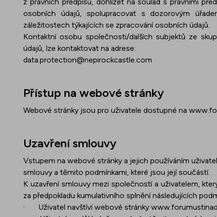
z právních předpisů, dohlížet na soulad s právními př
osobních údajů, spolupracovat s dozorovým úřade
záležitostech týkajících se zpracování osobních údajů.
Kontaktní osobu společnosti/dalších subjektů ze sku
údajů, lze kontaktovat na adrese:
data.protection@nepirockcastle.com
Přístup na webové stránky
Webové stránky jsou pro uživatele dostupné na
www.fo
Uzavření smlouvy
Vstupem na webové stránky a jejich používáním uživatel
smlouvy a těmito podmínkami, které jsou její součástí.
K uzavření smlouvy mezi společností a uživatelem, kter
za předpokladu kumulativního splnění následujících podm
·
Uživatel navštíví webové stránky
www.forumustinad