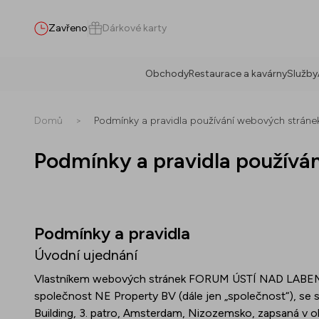
Zavřeno
Dárkové karty
Obchody
Restaurace a kavárny
Služby
Hledat
Domů
>
Podmínky a pravidla používání webových stráne
Podmínky a pravidla používá
Vše
(
0
)
Obchody
(
0
)
Nabídky
(
0
)
Akce
(
0
)
Podmínky a pravidla
Obchody
Úvodní ujednání
Vlastníkem webových stránek FORUM ÚSTÍ NAD LABEM
Nabídky
společnost NE Property BV (dále jen „společnost“), se
Building, 3. patro, Amsterdam, Nizozemsko, zapsaná v
Akce