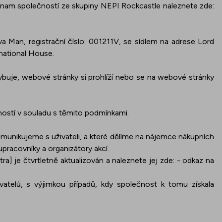
eznam společností ze skupiny NEPI Rockcastle naleznete zde:
 Man, registrační číslo: 001211V, se sídlem na adrese Lord
rnational House.
ybuje, webové stránky si prohlíží nebo se na webové stránky
stí v souladu s těmito podmínkami.
omunikujeme s uživateli, a které dělíme na nájemce nákupních
pracovníky a organizátory akcí.
] je čtvrtletně aktualizován a naleznete jej zde: - odkaz na
vatelů, s výjimkou případů, kdy společnost k tomu získala