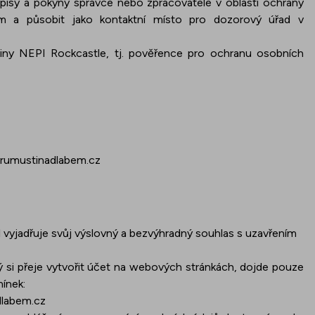
edpisy a pokyny správce nebo zpracovatele v oblasti ochrany
m a působit jako kontaktní místo pro dozorový úřad v
piny NEPI Rockcastle, tj. pověřence pro ochranu osobních
rumustinadlabem.cz
 vyjadřuje svůj výslovný a bezvýhradný souhlas s uzavřením
ý si přeje vytvořit účet na webových stránkách, dojde pouze
ínek:
labem.cz