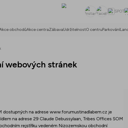
SPOT
Instagram
Facebook
Akce obchodů
Akce centra
Zábava
Udržitelnost
O centru
Parkování
Lan
k
ní webových stránek
 dostupných na adrese
www.forumustinadlabem.cz
je
 sídlem na adrese 29 Claude Debussylaan, Tribes Offices SOM
 obchodním rejstříku vedeném Nizozemskou obchodní