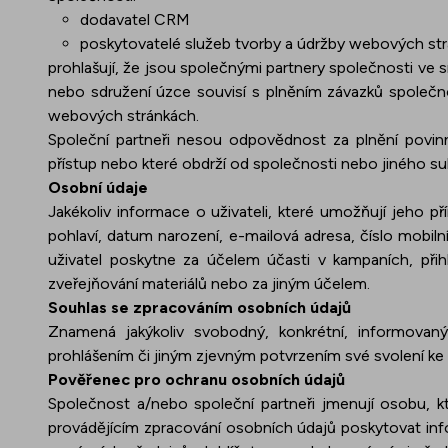
dodavatel CRM
poskytovatelé služeb tvorby a údržby webových st
prohlašují, že jsou společnými partnery společnosti ve
nebo sdružení úzce souvisí s plněním závazků společno
webových stránkách.
Společní partneři nesou odpovědnost za plnění povinn
přístup nebo které obdrží od společnosti nebo jiného su
Osobní údaje
Jakékoliv informace o uživateli, které umožňují jeho p
pohlaví, datum narození, e-mailová adresa, číslo mobilní
uživatel poskytne za účelem účasti v kampaních, přih
zveřejňování materiálů nebo za jiným účelem.
Souhlas se zpracováním osobních údajů
Znamená jakýkoliv svobodný, konkrétní, informovan
prohlášením či jiným zjevným potvrzením své svolení ke
Pověřenec pro ochranu osobních údajů
Společnost a/nebo společní partneři jmenují osobu,
provádějícím zpracování osobních údajů poskytovat info