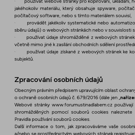
·
používat webové stránky pro kopírování, ukládání, ho
jakéhokoliv materiálu, který obsahuje spyware, počítač
počítačový software, nebo s tímto materiálem souvisí,
·
provádět jakékoliv systematické nebo automatiz
sběru údajů) o webových stránkách nebo v souvislosti 
·
používat údaje shromážděné z webových stránek 
včetně mimo jiné k zasílání obchodních sdělení prostřed
·
používat údaje získané z webových stránek ke kon
subjektů.
Zpracování osobních údajů
Obecným právním předpisem upravujícím oblast ochrany
o ochraně osobních údajů č. 679/2016 (dále jen „
naříze
Webové stránky
www.forumustinadlabem.cz
používají
shromážděných pomocí souborů cookies naleznete v
Pravidla používání souborů cookies
.
Další informace o tom, jak zpracováváme vaše osobní
a/nebo se prostřednictvím webových stránek registruje